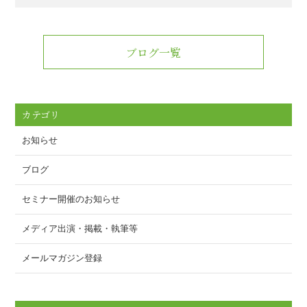
a
wi
m
n
有
c
tt
ail
e
e
er
ブログ一覧
b
o
o
カテゴリ
k
お知らせ
ブログ
セミナー開催のお知らせ
メディア出演・掲載・執筆等
メールマガジン登録