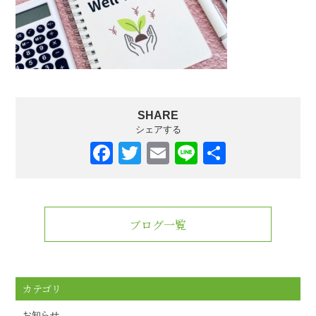
SHARE
シェアする
F
T
E
Li
共
a
wi
m
n
有
c
tt
ail
e
e
er
ブログ一覧
b
o
o
カテゴリ
k
お知らせ