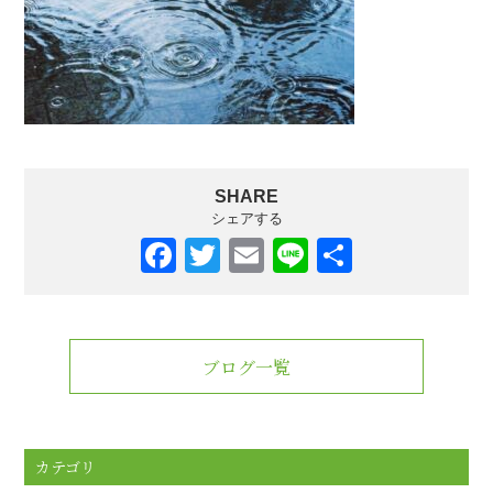
SHARE
シェアする
F
T
E
Li
共
a
wi
m
n
有
c
tt
ail
e
e
er
ブログ一覧
b
o
o
カテゴリ