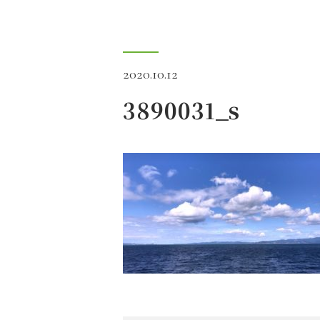
2020.10.12
3890031_s