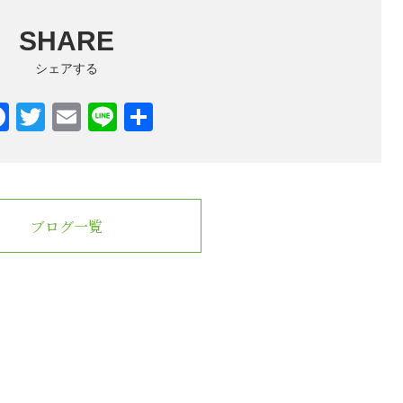
SHARE
シェアする
F
T
E
Li
共
a
wi
m
n
有
c
tt
ail
e
e
er
b
ブログ一覧
o
o
k