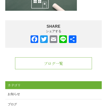
SHARE
シェアする
F
T
E
Li
共
a
wi
m
n
有
c
tt
ail
e
e
er
ブログ一覧
b
o
o
カテゴリ
k
お知らせ
ブログ