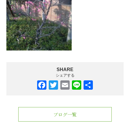
SHARE
シェアする
F
T
E
Li
共
a
wi
m
n
有
c
tt
ail
e
e
er
ブログ一覧
b