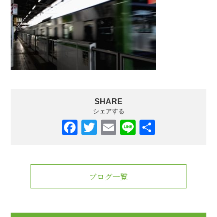
SHARE
シェアする
F
T
E
Li
共
a
wi
m
n
有
c
tt
ail
e
e
er
ブログ一覧
b
o