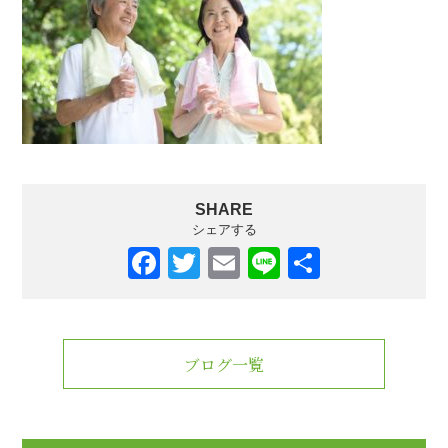
SHARE
シェアする
F
T
E
Li
共
a
wi
m
n
有
c
tt
ail
e
e
er
ブログ一覧
b
o