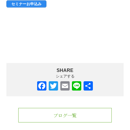
セミナーお申込み
SHARE
シェアする
F
T
E
Li
共
a
wi
m
n
有
c
tt
ail
e
e
er
ブログ一覧
b