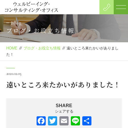
Blog
ブログ・お役立ち情報
HOME
//
ブログ・お役立ち情報
//
遠いところ来たかいがありまし
た！
2021.02.05
遠いところ来たかいがありました！
SHARE
シェアする
F
T
E
Li
共