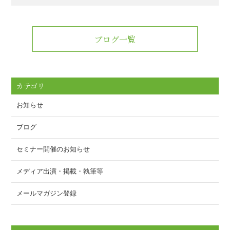
a
wi
m
n
有
c
tt
ail
e
e
er
ブログ一覧
b
o
o
カテゴリ
k
お知らせ
ブログ
セミナー開催のお知らせ
メディア出演・掲載・執筆等
メールマガジン登録