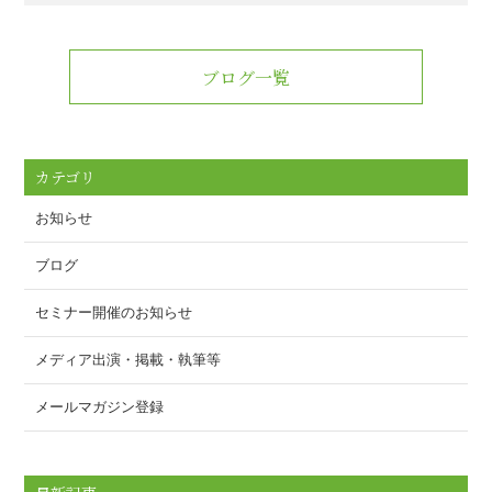
a
wi
m
n
有
c
tt
ail
e
e
er
ブログ一覧
b
o
o
カテゴリ
k
お知らせ
ブログ
セミナー開催のお知らせ
メディア出演・掲載・執筆等
メールマガジン登録