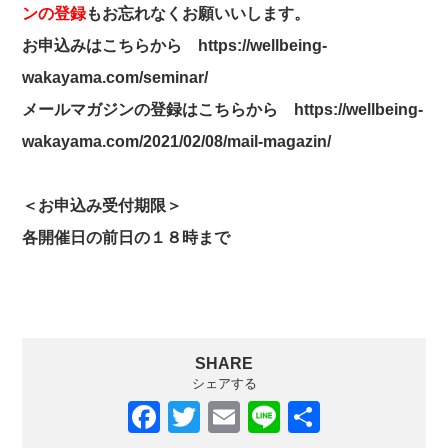
ンの登録
も
お忘れなくお願いいします。
お申込みはこちらから
https://wellbeing-
wakayama.com/seminar/
メールマガジンの登録はこちらから
https://wellbeing-
wakayama.com/2021/02/08/mail-magazin/
＜お申込み受付期限＞
各開催日の前日の１８時まで
SHARE
シェアする
F
T
E
Li
共