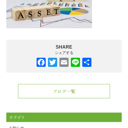
SHARE
シェアする
F
T
E
Li
共
a
wi
m
n
有
c
tt
ail
e
e
er
ブログ一覧
b
o
o
カテゴリ
k
お知らせ