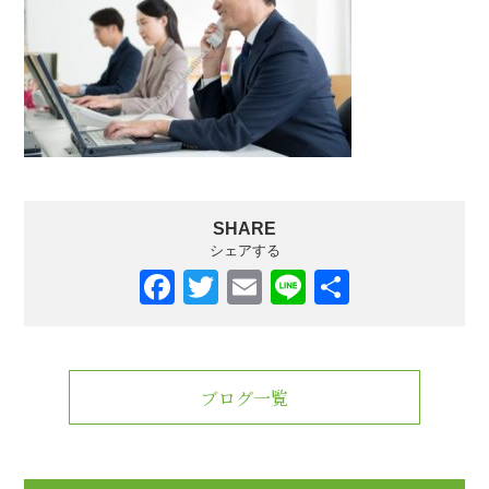
SHARE
シェアする
F
T
E
Li
共
a
wi
m
n
有
c
tt
ail
e
e
er
ブログ一覧
b
o