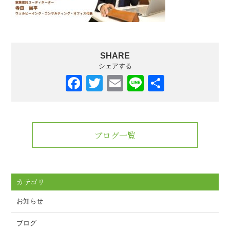
SHARE
シェアする
F
T
E
Li
共
a
wi
m
n
有
c
tt
ail
e
e
er
ブログ一覧
b
o
o
カテゴリ
k
お知らせ
ブログ