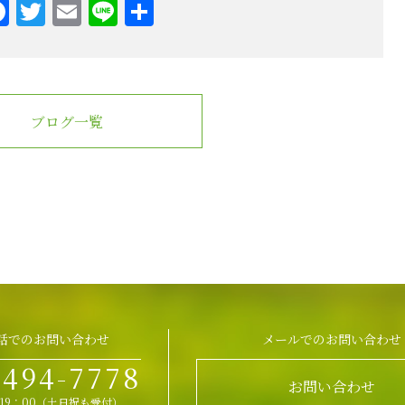
F
T
E
Li
共
a
wi
m
n
有
c
tt
ail
e
e
er
b
ブログ一覧
o
o
k
話でのお問い合わせ
メールでのお問い合わせ
-494-7778
お問い合わせ
～19：00（土日祝も受付）