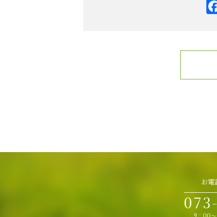
お電
073
9：00