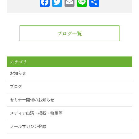
F
T
E
Li
共
a
wi
m
n
有
c
tt
ail
e
e
er
ブログ一覧
b
o
o
カテゴリ
k
お知らせ
ブログ
セミナー開催のお知らせ
メディア出演・掲載・執筆等
メールマガジン登録