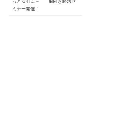
っと安心に～ 前向き終活セ
ミナー開催！